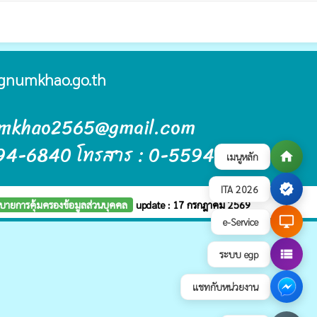
gnumkhao.go.th
umkhao2565@gmail.com
5594-6840 โทรสาร : 0-5594-6841
home
เมนูหลัก
verified
ITA 2026
บายการคุ้มครองข้อมูลส่วนบุคคล
update : 17 กรกฎาคม 2569
desktop_windows
e-Service
view_list
ระบบ egp
แชทกับหน่วยงาน