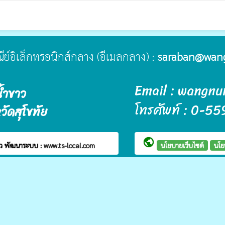
ษณีย์อิเล็กทรอนิกส์กลาง (อีเมลกลาง) :
saraban@wan
Email : wangn
้ำขาว
โทรศัพท์ : 0-
ัดสุโขทัย
public
าว
พัฒนาระบบ :
www.ts-local.com
นโยบายเว็บไซต์
นโย