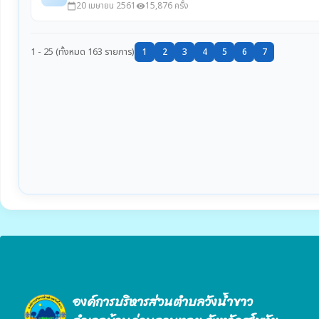
องค์การบริหารส่วนตำบลวังน้ำขาว