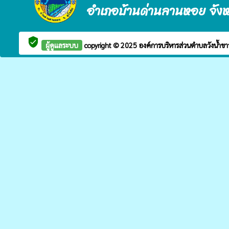
อำเภอบ้านด่านลานหอย จังหว
verified_user
ผู้ดูแลระบบ
copyright © 2025
องค์การบริหารส่วนตำบลวังน้ำข