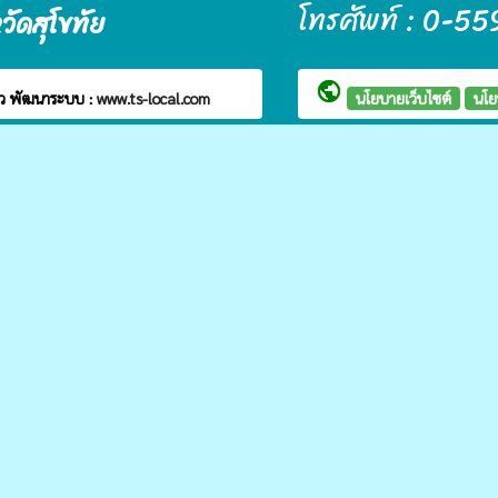
โทรศัพท์ : 0-
ัดสุโขทัย
public
าว
พัฒนาระบบ :
www.ts-local.com
นโยบายเว็บไซต์
นโย