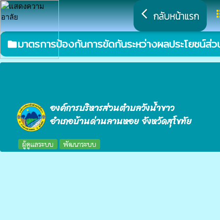
arrow_back_ios
a
กลับหน้าแรก
มาตรการป้องกันการขัดกันระหว่างผลประโยชน์ส่ว
folder
องค์การบริหารส่วนตำบลวังน้ำขาว
อำเภอบ้านด่านลานหอย จังหวัดสุโขทัย
ผู้ดูแลระบบ
พัฒนาระบบ