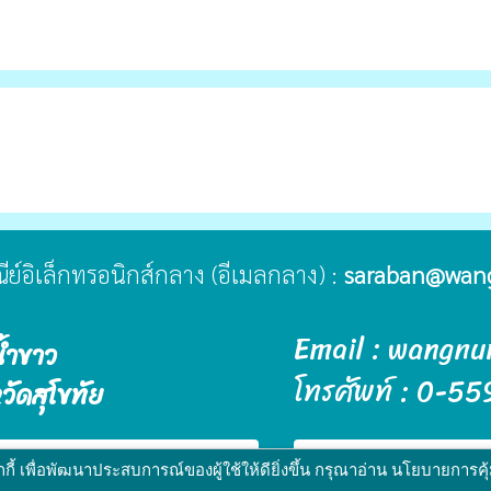
ษณีย์อิเล็กทรอนิกส์กลาง (อีเมลกลาง) :
saraban@wan
Email : wangn
้ำขาว
โทรศัพท์ : 0-
ัดสุโขทัย
public
าว
พัฒนาระบบ :
www.ts-local.com
นโยบายเว็บไซต์
นโย
ี้ เพื่อพัฒนาประสบการณ์ของผู้ใช้ให้ดียิ่งขึ้น กรุณาอ่าน นโยบายการค