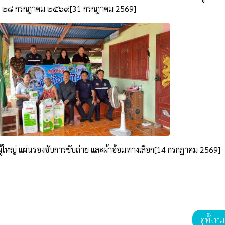
๒๘ กรกฎาคม ๒๕๖๙[31 กรกฎาคม 2569]
ู้ใหญ่ แผ่นรองซับการขับถ่าย และผ้าอ้อมทางเลือก[14 กรกฎาคม 2569]
ดูทั้งห