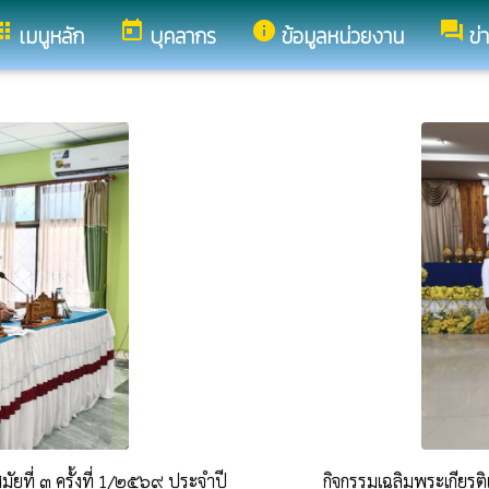
pps
today
info
forum
เมนูหลัก
บุคลากร
ข้อมูลหน่วยงาน
ข่
ยที่ ๓ ครั้งที่ 1/๒๕๖๙ ประจำปี
กิจกรรมเฉลิมพระเกียรต