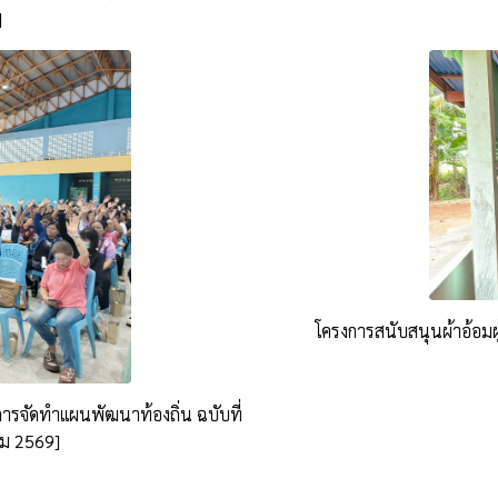
]
โครงการสนับสนุนผ้าอ้อมผ
รจัดทำแผนพัฒนาท้องถิ่น ฉบับที่
คม 2569]