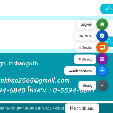
ดูทั้
home
เมนูหลัก
verified
ITA 2026
ดูทั้
desktop_windows
e-Service
view_list
ระบบ egp
gnumkhao.go.th
แชทกับหน่วยงาน
umkhao2565@gmail.com
keyboard_arrow_down
ย่อเมนู
5594-6840 โทรสาร : 0-5594-6841
บายการคุ้มครองข้อมูลส่วนบุคคล
update : 17 กรกฎาคม 2569
ุ้มครองข้อมูลส่วนบุคคล (Privacy Policy)
ให้ความยินยอม