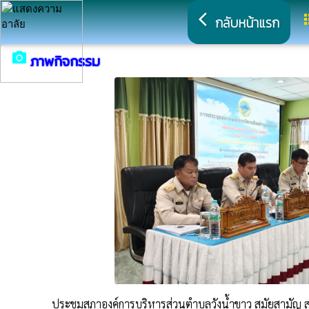
arrow_back_ios
a
กลับหน้าแรก
camera_alt
ภาพกิจกรรม
ประชุมสภาองค์การบริหารส่วนตำบลวังน้ำขาว สมัยสามัญ สมั