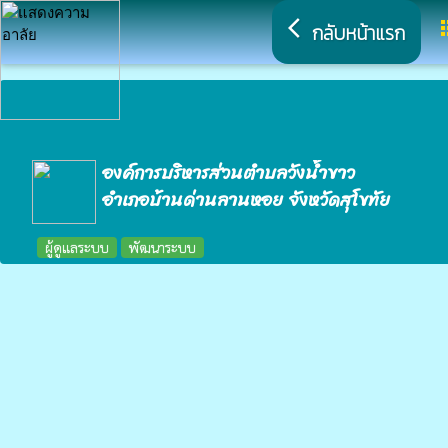
arrow_back_ios
a
กลับหน้าแรก
องค์การบริหารส่วนตำบลวังน้ำขาว
อำเภอบ้านด่านลานหอย จังหวัดสุโขทัย
ผู้ดูแลระบบ
พัฒนาระบบ