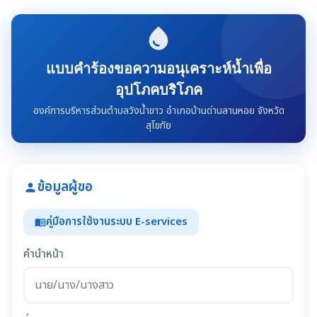
water_drop
แบบคำร้องขอความอนุเคราะห์น้ำเพื่อ
อุปโภคบริโภค
องค์การบริหารส่วนตำบลวังน้ำขาว อำเภอบ้านด่านลานหอย จังหวัด
สุโขทัย
ข้อมูลผู้ขอ
person
คู่มือการใช้งานระบบ E-services
menu_book
คำนำหน้า