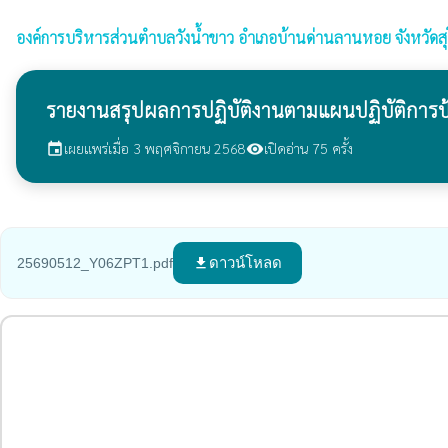
องค์การบริหารส่วนตำบลวังน้ำขาว
อำเภอบ้านด่านลานหอย จังหวัดสุ
รายงานสรุปผลการปฏิบัติงานตามแผนปฏิบัติการป้
เผยแพร่เมื่อ 3 พฤศจิกายน 2568
เปิดอ่าน 75 ครั้ง
event
visibility
ดาวน์โหลด
25690512_Y06ZPT1.pdf
file_download