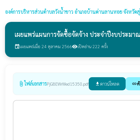
องค์การบริหารส่วนตำบลวังน้ำขาว
อำเภอบ้านด่านลานหอย จังหวัดสุ
เผยแพร่แผนการจัดซื้อจัดจ้าง ประจำปีงบประมาณ
เผยแพร่เมื่อ 24 ตุลาคม 2566
เปิดอ่าน 222 ครั้ง
event
visibility
ไฟล์เอกสาร
attach_file
ดาวน์โหลด
ค
PjG8EWrWed15350.pdf
file_download
link