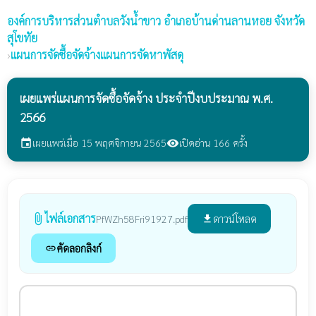
องค์การบริหารส่วนตำบลวังน้ำขาว
อำเภอบ้านด่านลานหอย จังหวัด
สุโขทัย
›
แผนการจัดซื้อจัดจ้างแผนการจัดหาพัสดุ
เผยแพร่แผนการจัดซื้อจัดจ้าง ประจำปีงบประมาณ พ.ศ.
2566
เผยแพร่เมื่อ 15 พฤศจิกายน 2565
เปิดอ่าน 166 ครั้ง
event
visibility
ไฟล์เอกสาร
attach_file
ดาวน์โหลด
PfWZh58Fri91927.pdf
file_download
คัดลอกลิงก์
link