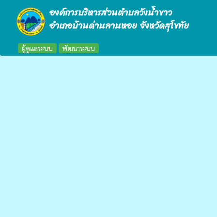
องค์การบริหารส่วนตำบลวังน้ำขาว
อำเภอบ้านด่านลานหอย จังหวัดสุโขทัย
ผู้ดูแลระบบ
พัฒนาระบบ