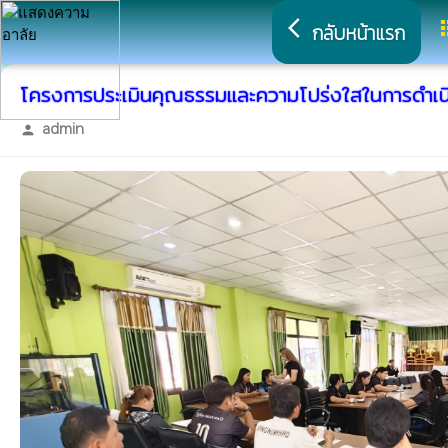
arrow_back_ios
a
กลับหน้าแรก
โครงการประเมินคุณธรรมและความโปร่งใสในการดำเ
admin
person